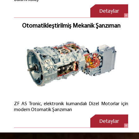
Yüksek Taban serbestliği
Fren Tesisatının içte olması
Uzun Ömür
Yüksek esneklik
Otomatikleştirilmiş Mekanik Şanzıman
Şanzımanın doğrudan montaj imkanı
ZF AS Tronic, elektronik kumandalı Dizel Motorlar için
modern Otomatik Şanzıman
ZF AS Tronic, debriyajın ve vites değişiminin
otomasyonu sayesinde daha yüksek şürüş ve hizmet
konforu; tüm parçaların yüksek ölçüde entegrasyonu, ve