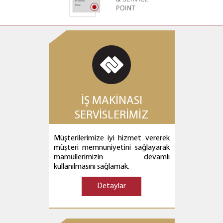
YETKİLİ SATICI VE SERVİS NOKTASI
İŞ MAKİNASI
SERVİSLERİMİZ
Müşterilerimize iyi hizmet vererek
müşteri memnuniyetini sağlayarak
mamüllerimizin devamlı
kullanılmasını sağlamak.
Bunu sağlamak için modern bir
atelyeye iyi eğitilmiş personele ve
Detaylar
çok iyi bir alt yapıya sahibiz.