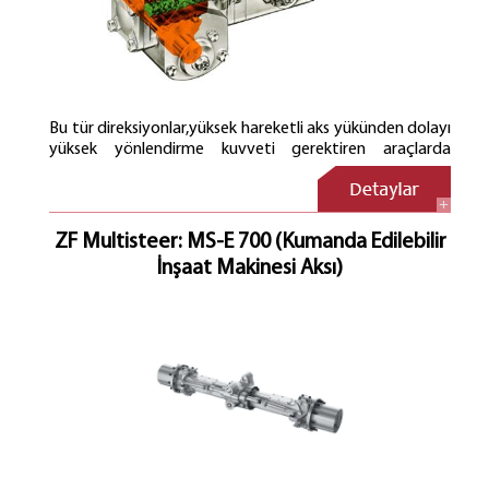
Bu tür direksiyonlar,yüksek hareketli aks yükünden dolayı
yüksek yönlendirme kuvveti gerektiren araçlarda
kullanılır. Bunlarda gerekli hidrolik çalışma hacimleri
ekonomik blok olarak direksiyon dişli kutusunun çalışma
silindiri içine yerleştirebilirler. Akstan yönlendirilebilen
araçlara düşen 8 tonun üzerindeki aks yönlendirme
ZF Multisteer: MS-E 700 (Kumanda Edilebilir
güçlerinde kullanılırlar.
İnşaat Makinesi Aksı)