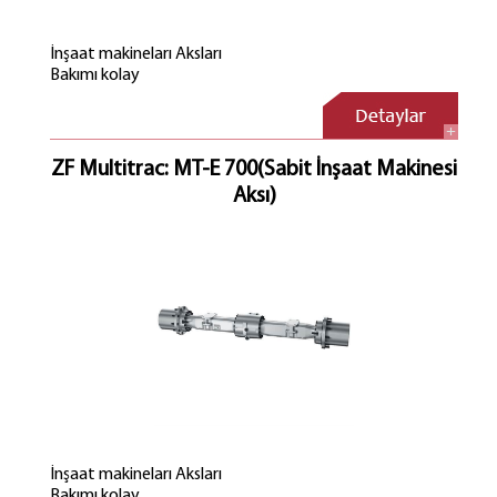
İnşaat makineları Aksları
Bakımı kolay
Yüksek Taban serbestliği
Fren Tesisatının içte olması
Uzun Ömür
Yüksek esneklik
ZF Multitrac: MT-E 700(Sabit İnşaat Makinesi
Şanzımanın doğrudan montaj imkanı
Aksı)
Entegre direksiyon silindiri
Hassas kumanda kabiliyeti
İnşaat makineları Aksları
Bakımı kolay