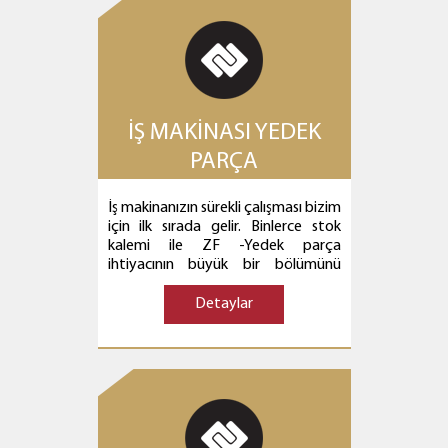
İŞ MAKİNASI YEDEK
PARÇA
İş makinanızın sürekli çalışması bizim
için ilk sırada gelir. Binlerce stok
kalemi ile ZF -Yedek parça
ihtiyacının büyük bir bölümünü
karşılıyoruz. Stok mevcudunda
bulunmayan parçalarda ana
Detaylar
firmamızdan en kısa zamanda
tedarik edilmektedir. Stoklarımızda
bulunan orjinal zf yedek parça ve
ünitelerin sevkiyatları ambar ve
kargo yolu ile günlük
gerçekleştirilmektedir. Dış servis
isteklerinizde orjinal zf yedek parça