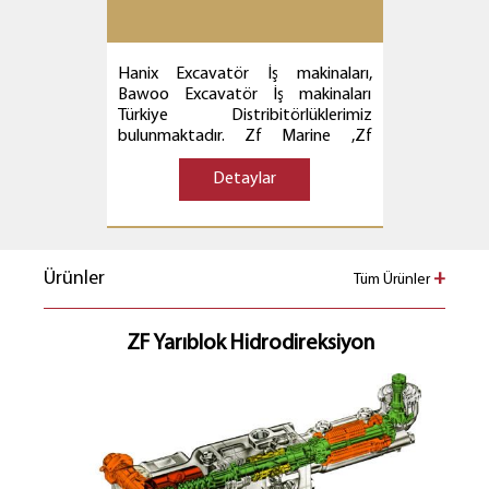
Hanix Excavatör İş makinaları,
Bawoo Excavatör İş makinaları
Türkiye Distribitörlüklerimiz
bulunmaktadır. Zf Marine ,Zf
Şanzıman yetkili servis ve satış
sonrası destek hizmetlerini
Detaylar
veriyoruz.
Ürünler
+
Tüm Ürünler
ZF Yarıblok Hidrodireksiyon